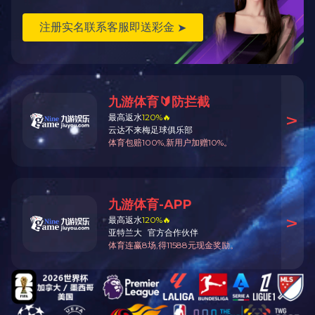
扫一扫二维码关注必达
0757-27333768
咨询电话: