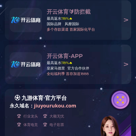
扫一扫二维码关注必达
0757-27333768
咨询电话: