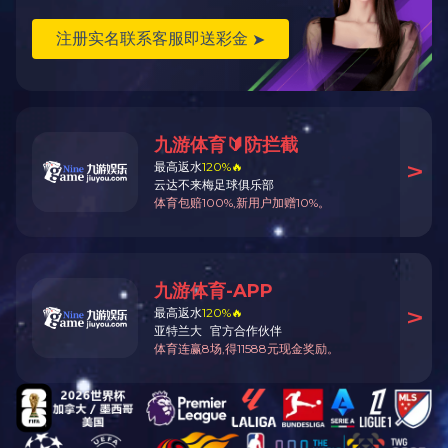
动力配电箱LX