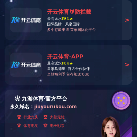
动力配电箱T电箱