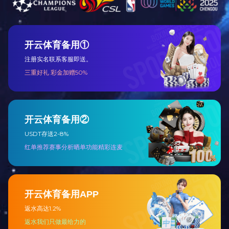
动力配电箱